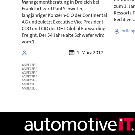
Managementberatung in Dreieich bei
zum 1. Ja
Frankfurt wird Paul Schwefer,
Ressorts F
langjähriger Konzern-CIO der Continental
Recht ver
AG und zuletzt Executive Vice President,
COO und CIO der DHL Global Forwarding
ortlep
Freight. Der 54 Jahre alte Schwefer wird
vom 1.
1. März 2012
ANZEIGE
ANZEIGE
ANZEIGE
ANZEIGE
ANZEIGE
ANZEIGE
ANZEIGE