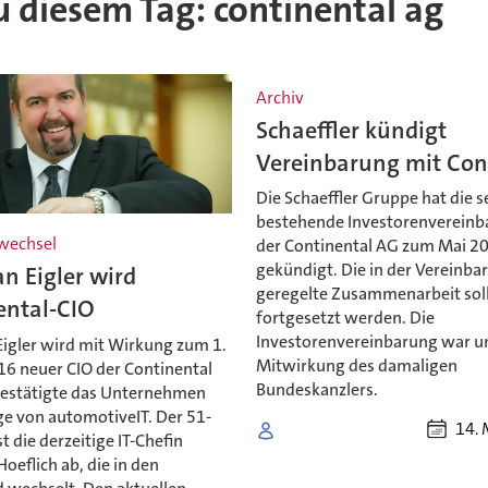
zu diesem Tag: continental ag
Archiv
Schaeffler kündigt
Vereinbarung mit Con
Die Schaeffler Gruppe hat die s
bestehende Investorenvereinb
wechsel
der Continental AG zum Mai 2
gekündigt. Die in der Vereinba
an Eigler wird
geregelte Zusammenarbeit soll
ental-CIO
fortgesetzt werden. Die
Investorenvereinbarung war u
Eigler wird mit Wirkung zum 1.
Mitwirkung des damaligen
16 neuer CIO der Continental
Bundeskanzlers.
bestätigte das Unternehmen
ge von automotiveIT. Der 51-
14. 
st die derzeitige IT-Chefin
Hoeflich ab, die in den