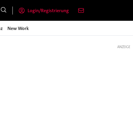
Login/Registrierung
nz
New Work
ANZEIGE