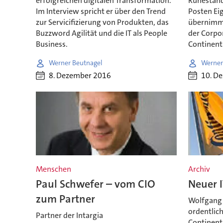
erfolgreichen digitalen Transformation.
Ruhestand
Im Interview spricht er über den Trend
Posten Eig
zur Servicifizierung von Produkten, das
übernimmt
Buzzword Agilität und die IT als People
der Corpor
Business.
Continenta
Werner Beutnagel
Werner
8. Dezember 2016
10. D
Menschen
Archiv
Paul Schwefer – vom CIO
Neuer I
zum Partner
Wolfgang 
ordentlic
Partner der Intargia
Continenta