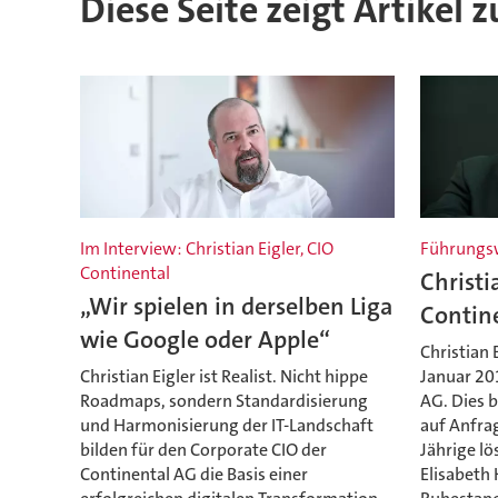
Diese Seite zeigt Artikel 
Im Interview: Christian Eigler, CIO
Führungs
Continental
Christi
„Wir spielen in derselben Liga
Contin
wie Google oder Apple“
Christian 
Christian Eigler ist Realist. Nicht hippe
Januar 20
Roadmaps, sondern Standardisierung
AG. Dies 
und Harmonisierung der IT-Landschaft
auf Anfra
bilden für den Corporate CIO der
Jährige lö
Continental AG die Basis einer
Elisabeth 