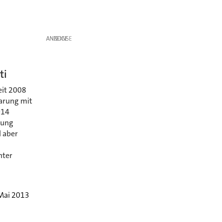
ANZEIGE
ti
eit 2008
arung mit
014
rung
 aber
nter
Mai 2013