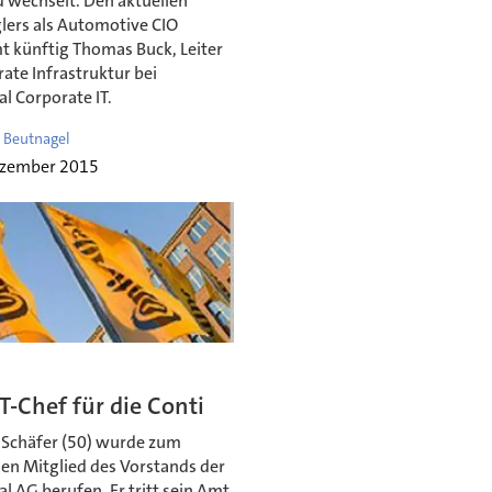
 wechselt. Den aktuellen
lers als Automotive CIO
 künftig Thomas Buck, Leiter
ate Infrastruktur bei
l Corporate IT.
 Beutnagel
ezember 2015
T-Chef für die Conti
Schäfer (50) wurde zum
hen Mitglied des Vorstands der
l AG berufen. Er tritt sein Amt