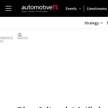
Events
Livestreams
Strategy
Home
ANZEIGE
ANZEIGE
Tag:
continental
ag