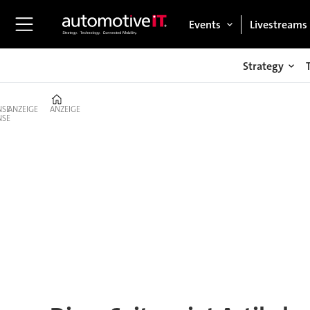
Events
Livestreams
Strategy
Home
ANZEIGE
ANZEIGE
Tag:
daniel
kirchert