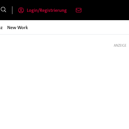
Login/Registrierung
nz
New Work
ANZEIGE