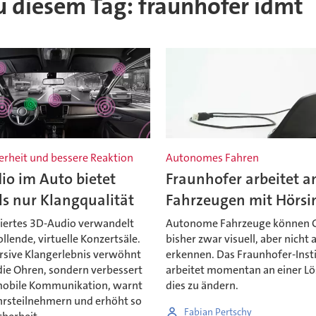
zu diesem Tag: fraunhofer idmt
erheit und bessere Reaktion
Autonomes Fahren
io im Auto bietet
Fraunhofer arbeitet a
s nur Klangqualität
Fahrzeugen mit Hörsi
iertes 3D-Audio verwandelt
Autonome Fahrzeuge können 
ollende, virtuelle Konzertsäle.
bisher zwar visuell, aber nicht 
sive Klangerlebnis verwöhnt
erkennen. Das Fraunhofer-Inst
die Ohren, sondern verbessert
arbeitet momentan an einer L
mobile Kommunikation, warnt
dies zu ändern.
hrsteilnehmern und erhöht so
Fabian Pertschy