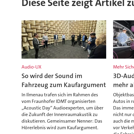
Diese Seite zeigt Artikel 
Audio-UX
Mehr Sich
So wird der Sound im
3D-Aud
Fahrzeug zum Kaufargument
mehr al
In Ilmenau trafen sich im Rahmen des
Objektbas
vom Fraunhofer IDMT organisierten
Autos in r
„Acoustic Day“ Audioexperten, um über
Das immer
die Zukunft der Innenraumakustik zu
nicht nur 
diskutieren. Gemeinsamer Nenner: Das
auch die 
Hörerlebnis wird zum Kaufargument.
vor Verke