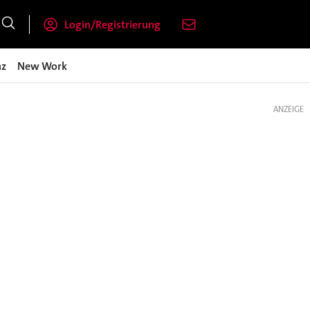
Login/Registrierung
nz
New Work
ANZEIGE