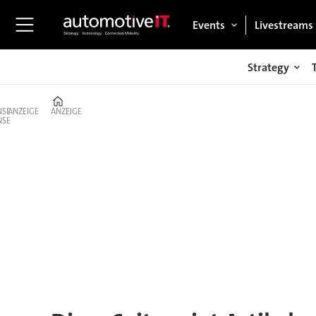
Events
Livestreams
Strategy
Home
ANZEIGE
ANZEIGE
Tag:
fraunhofer
idmt