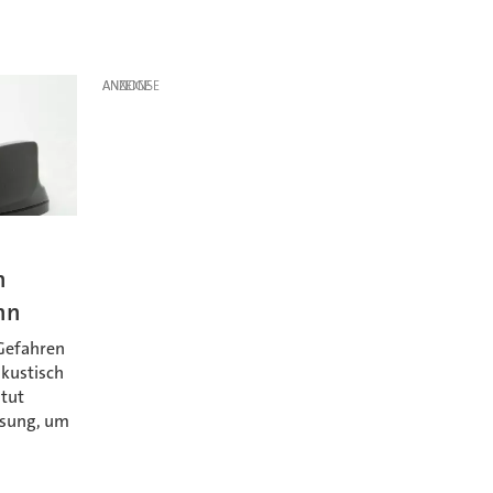
ANZEIGE
n
nn
Gefahren
akustisch
itut
ösung, um