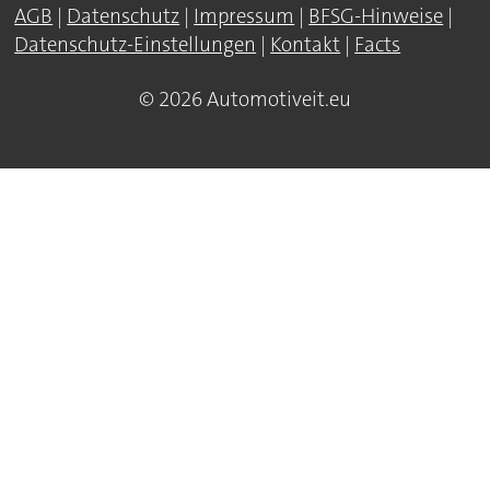
AGB
|
Datenschutz
|
Impressum
|
BFSG-Hinweise
|
Datenschutz-Einstellungen
|
Kontakt
|
Facts
© 2026 Automotiveit.eu