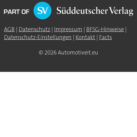
AGB
|
Datenschutz
|
Impressum
|
BFSG-Hinweise
|
Datenschutz-Einstellungen
|
Kontakt
|
Facts
© 2026 Automotiveit.eu