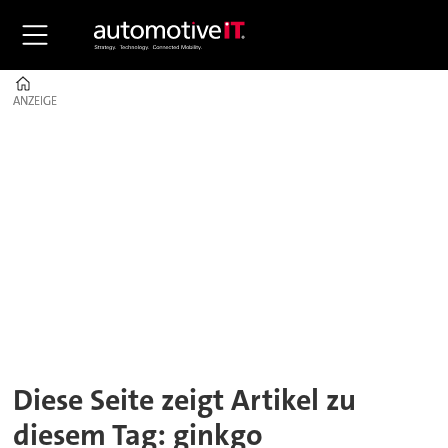
Home
ANZEIGE
ANZEIGE
Tag:
ginkgo
management
consulting
Diese Seite zeigt Artikel zu
diesem Tag: ginkgo