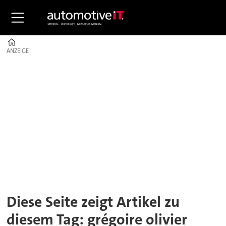
Home
ANZEIGE
ANZEIGE
Tag:
grégoire
olivier
Diese Seite zeigt Artikel zu
diesem Tag: grégoire olivier