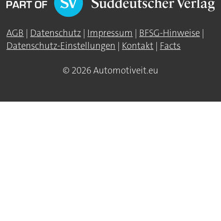
AGB
|
Datenschutz
|
Impressum
|
BFSG-Hinweise
|
Datenschutz-Einstellungen
|
Kontakt
|
Facts
© 2026 Automotiveit.eu