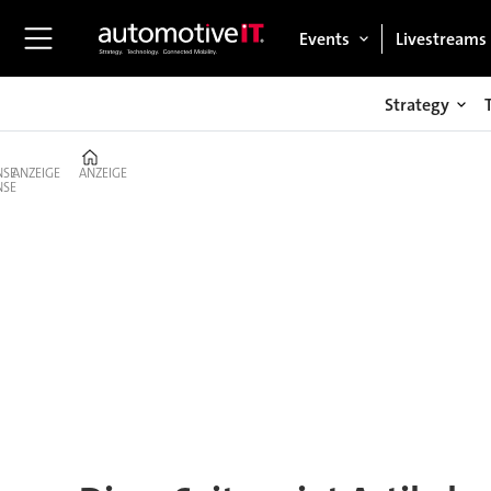
Events
Livestreams
Strategy
Home
ANZEIGE
ANZEIGE
Tag:
holger
steinberg