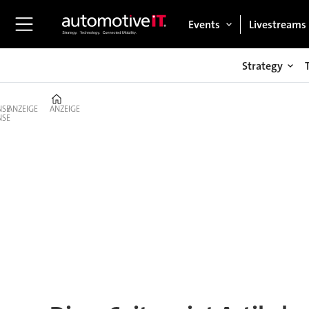
Events
Livestreams
Strategy
Home
ANZEIGE
ANZEIGE
Tag:
hp
pelzer
group