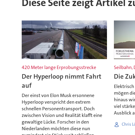
Diese Seite zeigt Artikel 
420 Meter lange Erprobungsstrecke
Seilbahn, 
Der Hyperloop nimmt Fahrt
Die Zuk
auf
Elektrisc
mögen die
Der einst von Elon Musk ersonnene
hinaus wir
Hyperloop verspricht den extrem
viel stärk
schnellen Personentransport. Doch
Ausblick 
zwischen Vision und Realität klafft eine
gewaltige Lücke. Forscher in den
Chris 
Niederlanden möchten diese nun