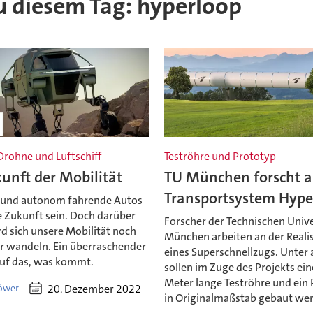
zu diesem Tag: hyperloop
Drohne und Luftschiff
Teströhre und Prototyp
unft der Mobilität
TU München forscht 
Transportsystem Hype
h und autonom fahrende Autos
 Zukunft sein. Doch darüber
Forscher der Technischen Unive
d sich unsere Mobilität noch
München arbeiten an der Reali
er wandeln. Ein überraschender
eines Superschnellzugs. Unter
auf das, was kommt.
sollen im Zuge des Projekts ein
Meter lange Teströhre und ein
20. Dezember 2022
Löwer
in Originalmaßstab gebaut we