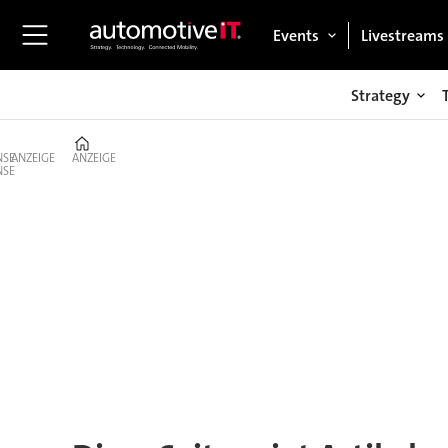
Events
Livestreams
Strategy
Home
ANZEIGE
ANZEIGE
Tag:
hyperloop