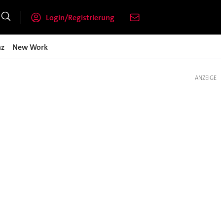
Login/Registrierung
nz
New Work
ANZEIGE