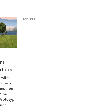
ANZEIGE
am
rloop
rsität
sierung
 anderem
e 24
 Prototyp
rden.