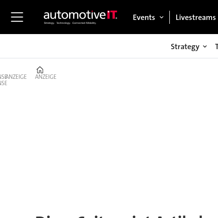
Events
Livestreams
Strategy
Home
ANZEIGE
ANZEIGE
Tag:
i
vision
dynamics