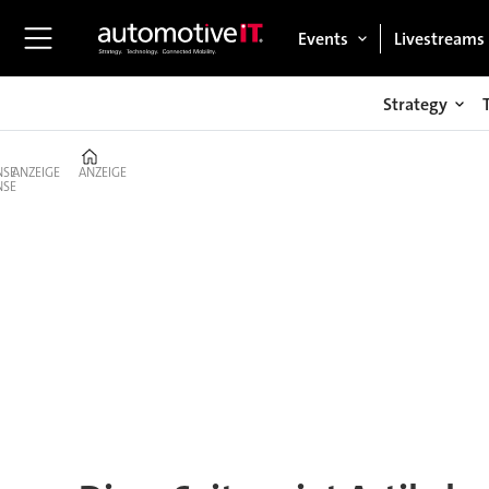
Events
Livestreams
Strategy
Home
ANZEIGE
ANZEIGE
Tag:
ibs