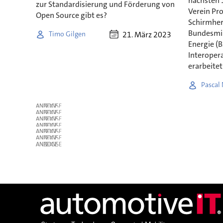
nächsten 
zur Standardisierung und Förderung von
Verein Pro
Open Source gibt es?
Schirmher
Bundesmin
21. März 2023
Timo Gilgen
Energie (
Interopera
erarbeite
Pascal 
ANZEIGE
ANZEIGE
ANZEIGE
ANZEIGE
ANZEIGE
ANZEIGE
ANZEIGE