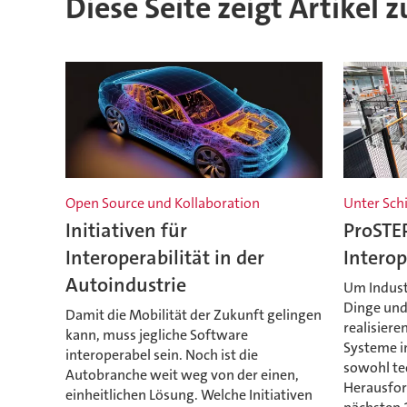
Diese Seite zeigt Artikel 
Open Source und Kollaboration
Unter Sch
Initiativen für
ProSTEP
Interoperabilität in der
Interop
Autoindustrie
Um Industr
Dinge und
Damit die Mobilität der Zukunft gelingen
realisiere
kann, muss jegliche Software
Systeme in
interoperabel sein. Noch ist die
sowohl tec
Autobranche weit weg von der einen,
Herausfor
einheitlichen Lösung. Welche Initiativen