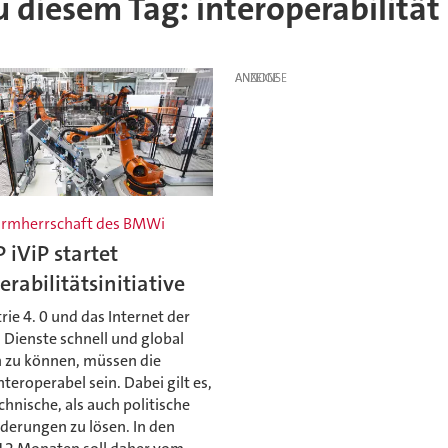
zu diesem Tag: interoperabilität
ANZEIGE
irmherrschaft des BMWi
 iViP startet
erabilitätsinitiative
ie 4. 0 und das Internet der
 Dienste schnell und global
n zu können, müssen die
teroperabel sein. Dabei gilt es,
hnische, als auch politische
derungen zu lösen. In den