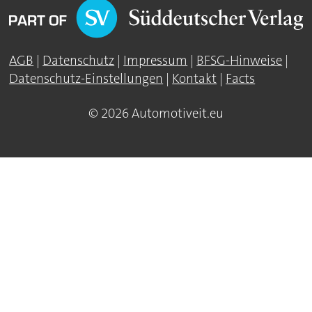
AGB
|
Datenschutz
|
Impressum
|
BFSG-Hinweise
|
Datenschutz-Einstellungen
|
Kontakt
|
Facts
© 2026 Automotiveit.eu