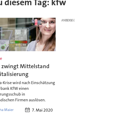
zu diesem Tag: kfw
ANZEIGE
e
 zwingt Mittelstand
italisierung
a-Krise wird nach Einschätzung
rbank KfW einen
erungsschub in
ndischen Firmen auslösen.
7. Mai 2020
ha Maier