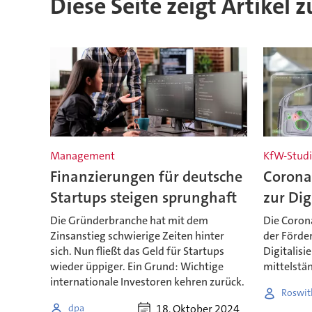
Diese Seite zeigt Artikel 
Management
KfW-Studi
Finanzierungen für deutsche
Corona
Startups steigen sprunghaft
zur Dig
Die Gründerbranche hat mit dem
Die Coron
Zinsanstieg schwierige Zeiten hinter
der Förde
sich. Nun fließt das Geld für Startups
Digitalisi
wieder üppiger. Ein Grund: Wichtige
mittelstä
internationale Investoren kehren zurück.
Roswit
18. Oktober 2024
dpa