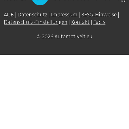
AGB
|
Datenschutz
|
Impressum
|
BFSG-Hinweise
|
Datenschutz-Einstellungen
|
Kontakt
|
Facts
© 2026 Automotiveit.eu