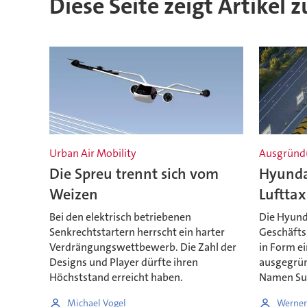
Diese Seite zeigt Artikel z
Urban Air Mobility
Ausgründ
Die Spreu trennt sich vom
Hyundai
Weizen
Lufttax
Bei den elektrisch betriebenen
Die Hyund
Senkrechtstartern herrscht ein harter
Geschäftsb
Verdrängungswettbewerb. Die Zahl der
in Form e
Designs und Player dürfte ihren
ausgegrün
Höchststand erreicht haben.
Namen Su
Michael Vogel
Werner