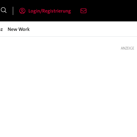
Login/Registrierung
nz
New Work
ANZEIGE