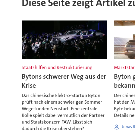
Diese Seite zeigt Artikel 
Staatshilfen und Restrukturierung
Marktstar
Bytons schwerer Weg aus der
Byton 
Krise
bekann
Das chinesische Elektro-Startup Byton
Der chine
prüft nach einem schwierigen Sommer
hat den M
Wege für den Neustart. Eine zentrale
Byte beka
Rolle spielt dabei vermutlich der Partner
Details ne
und Staatskonzern FAW. Lässt sich
Jonas 
dadurch die Krise überstehen?