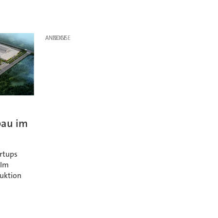
ANZEIGE
bau im
artups
 Im
duktion