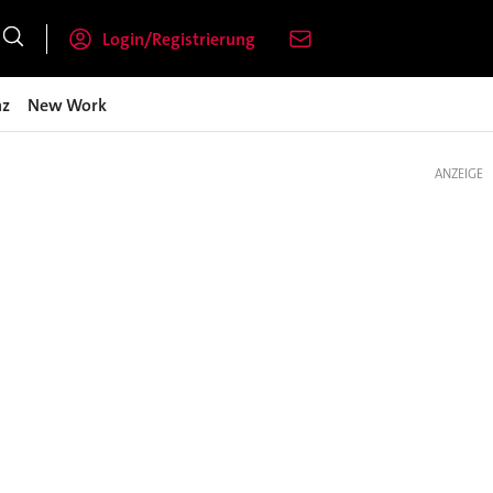
Login/Registrierung
nz
New Work
ANZEIGE