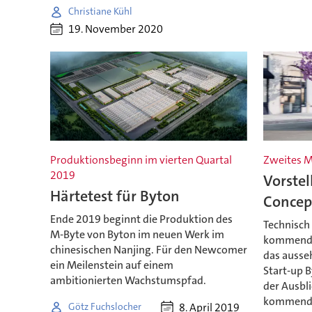
Christiane Kühl
19. November 2020
Produktionsbeginn im vierten Quartal
Zweites M
2019
Vorstel
Härtetest für Byton
Concep
Ende 2019 beginnt die Produktion des
Technisch
M-Byte von Byton im neuen Werk im
kommenden
chinesischen Nanjing. Für den Newcomer
das ausseh
ein Meilenstein auf einem
Start-up 
ambitionierten Wachstumspfad.
der Ausbli
kommendes
8. April 2019
Götz Fuchslocher