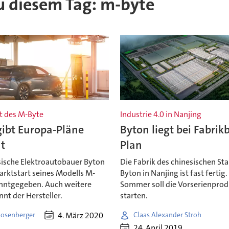
zu diesem Tag: m-byte
t des M-Byte
Industrie 4.0 in Nanjing
gibt Europa-Pläne
Byton liegt bei Fabrik
t
Plan
sische Elektroautobauer Byton
Die Fabrik des chinesischen St
arktstart seines Modells M-
Byton in Nanjing ist fast fertig.
nntgegeben. Auch weitere
Sommer soll die Vorserienpro
nnt der Hersteller.
starten.
4. März 2020
Rosenberger
Claas Alexander Stroh
24. April 2019