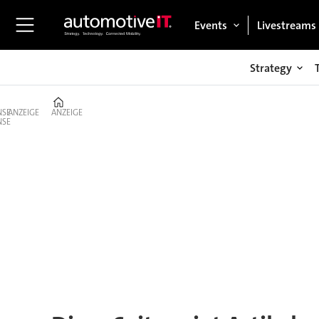
Events
Livestreams
Strategy
Home
ANZEIGE
ANZEIGE
Tag:
m-
byte