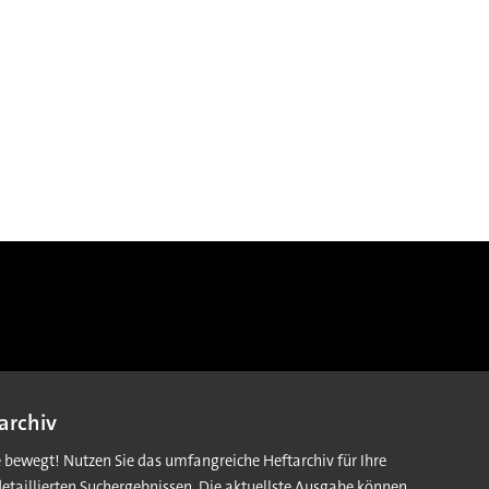
archiv
e bewegt! Nutzen Sie das umfangreiche Heftarchiv für Ihre
detaillierten Suchergebnissen. Die aktuellste Ausgabe können