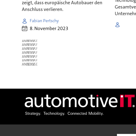
Technologi
zeigt, dass europäische Autobauer den
Gesamtve
Anschluss verlieren.
Unterneh
Fabian Pertschy
8. November 2023
ANZEIGE
ANZEIGE
ANZEIGE
ANZEIGE
ANZEIGE
ANZEIGE
ANZEIGE