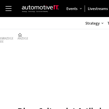
Events
Livestreams
Strategy
Home
ANZEIGE
ANZEIGE
Tag:
magna
international