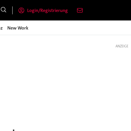
Login/Registrierung
nz
New Work
ANZEIGE