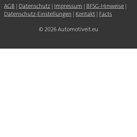
AGB
|
Datenschutz
|
Impressum
|
BFSG-Hinweise
|
Datenschutz-Einstellungen
|
Kontakt
|
Facts
© 2026 Automotiveit.eu