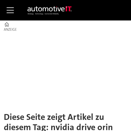
Home
ANZEIGE
ANZEIGE
Tag:
nvidia
drive
orin
Diese Seite zeigt Artikel zu
diesem Tag: nvidia drive orin