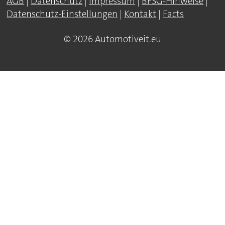
AGB
|
Datenschutz
|
Impressum
|
BFSG-Hinweise
|
Datenschutz-Einstellungen
|
Kontakt
|
Facts
© 2026 Automotiveit.eu