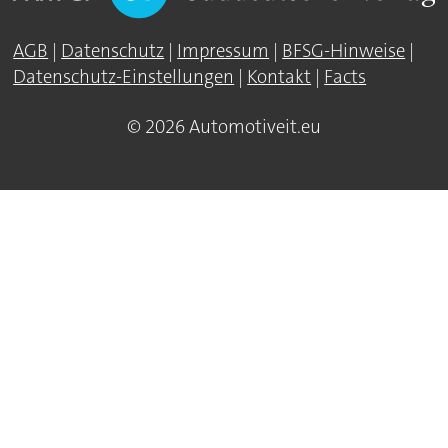
AGB
|
Datenschutz
|
Impressum
|
BFSG-Hinweise
|
Datenschutz-Einstellungen
|
Kontakt
|
Facts
© 2026 Automotiveit.eu