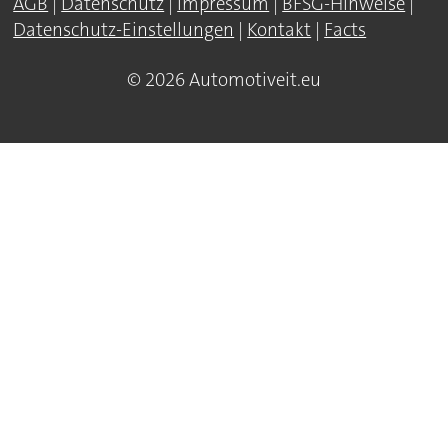
AGB
|
Datenschutz
|
Impressum
|
BFSG-Hinweise
|
Datenschutz-Einstellungen
|
Kontakt
|
Facts
© 2026 Automotiveit.eu