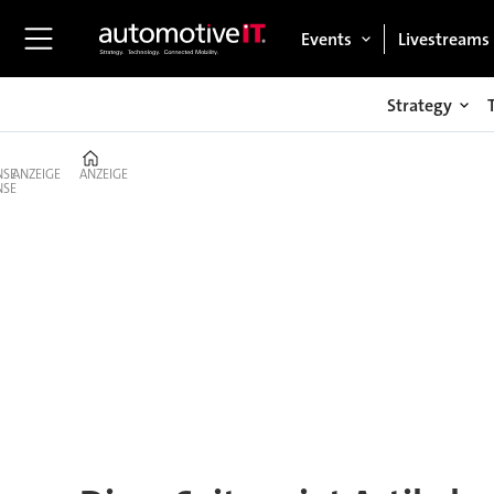
Events
Livestreams
Strategy
Home
ANZEIGE
ANZEIGE
Tag:
shuttle-
bus