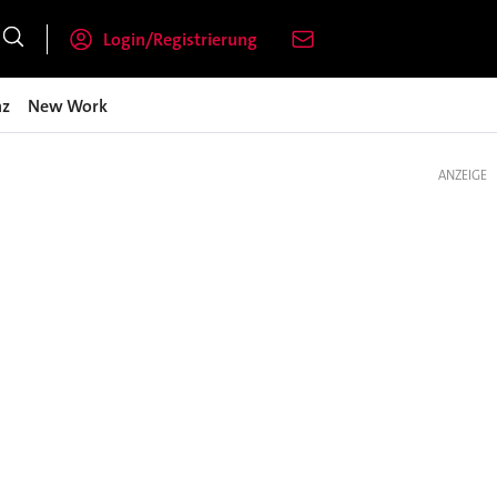
Login/Registrierung
nz
New Work
ANZEIGE