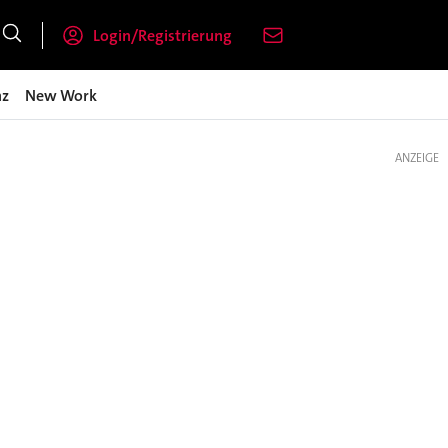
Login/Registrierung
nz
New Work
ANZEIGE