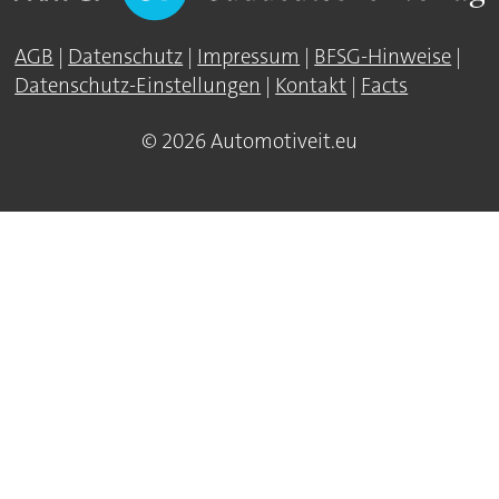
AGB
|
Datenschutz
|
Impressum
|
BFSG-Hinweise
|
Datenschutz-Einstellungen
|
Kontakt
|
Facts
© 2026 Automotiveit.eu