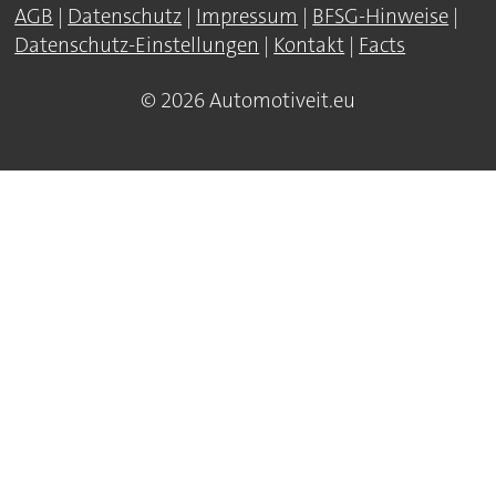
AGB
|
Datenschutz
|
Impressum
|
BFSG-Hinweise
|
Datenschutz-Einstellungen
|
Kontakt
|
Facts
© 2026 Automotiveit.eu