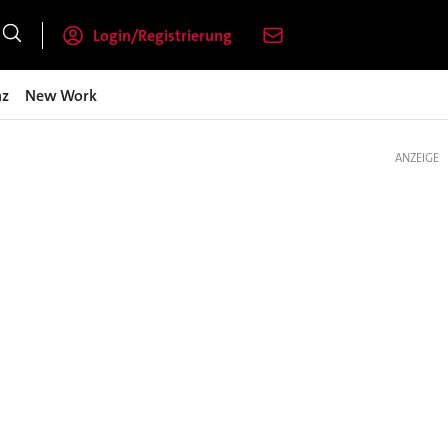
Login/Registrierung
nz
New Work
ANZEIGE