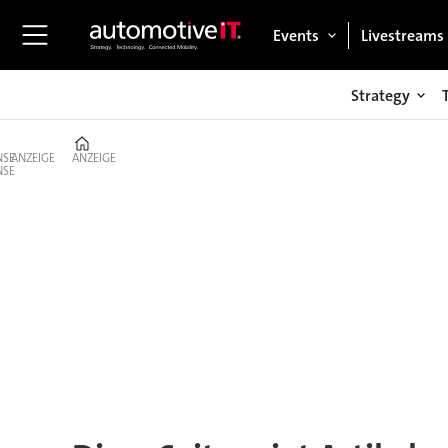
Events
Livestreams
Strategy
Home
ANZEIGE
ANZEIGE
Tag:
ece