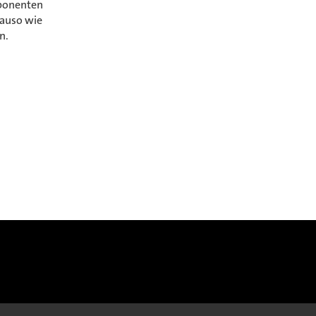
ponenten
nauso wie
n.