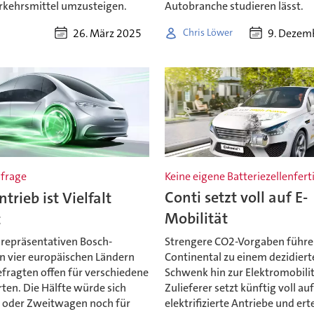
rkehrsmittel umzusteigen.
Autobranche studieren lässt.
26. März 2025
9. Dezem
Chris Löwer
frage
Keine eigene Batteriezellenfer
trieb ist Vielfalt
Conti setzt voll auf E-
t
Mobilität
 repräsentativen Bosch-
Strengere CO2-Vorgaben führe
n vier europäischen Ländern
Continental zu einem dezidiert
efragten offen für verschiedene
Schwenk hin zur Elektromobilit
ten. Die Hälfte würde sich
Zulieferer setzt künftig voll au
- oder Zweitwagen noch für
elektrifizierte Antriebe und ert