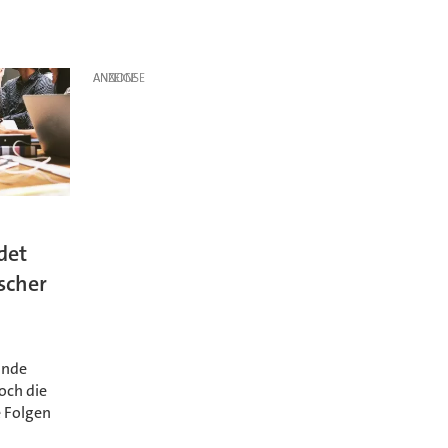
ANZEIGE
det
scher
unde
och die
e Folgen