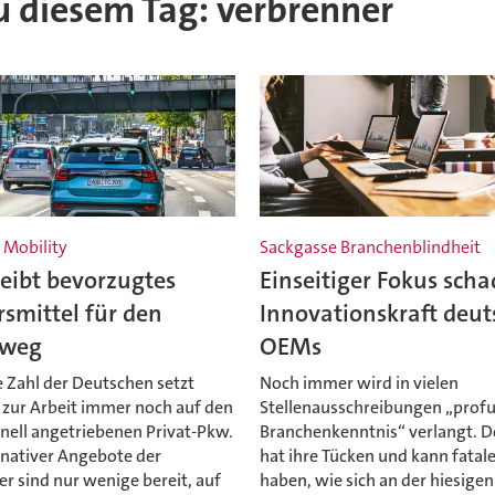
zu diesem Tag: verbrenner
 Mobility
Sackgasse Branchenblindheit
eibt bevorzugtes
Einseitiger Fokus scha
smittel für den
Innovationskraft deut
sweg
OEMs
 Zahl der Deutschen setzt
Noch immer wird in vielen
zur Arbeit immer noch auf den
Stellenausschreibungen „prof
nell angetriebenen Privat-Pkw.
Branchenkenntnis“ verlangt. D
rnativer Angebote der
hat ihre Tücken und kann fatal
r sind nur wenige bereit, auf
haben, wie sich an der hiesigen