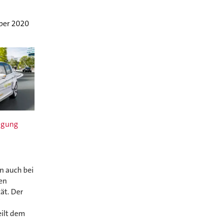
ber 2020
tigung
n auch bei
en
ät. Der
f
eilt dem