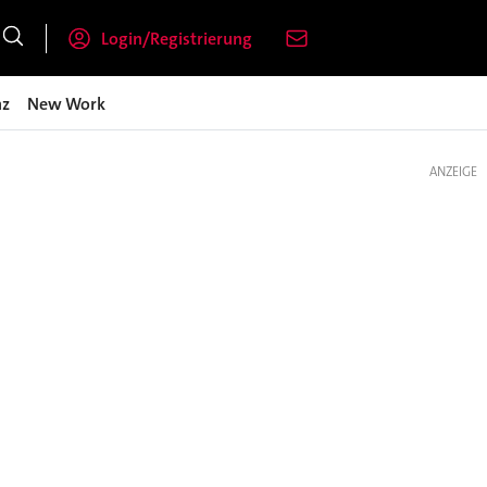
Login/Registrierung
nz
New Work
ANZEIGE