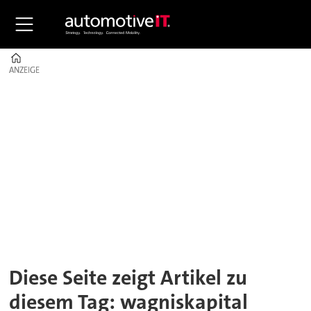
Home
ANZEIGE
ANZEIGE
Tag:
wagniskapital
Diese Seite zeigt Artikel zu
diesem Tag: wagniskapital