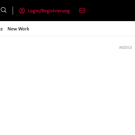
Login/Registrierung
nz
New Work
ANZEIGE