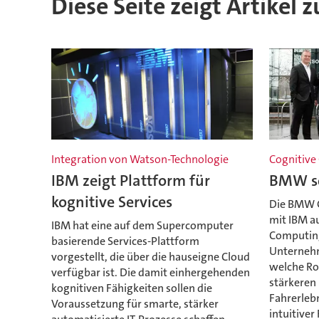
Diese Seite zeigt Artikel
Integration von Watson-Technologie
Cognitive
IBM zeigt Plattform für
BMW se
kognitive Services
Die BMW 
mit IBM a
IBM hat eine auf dem Supercomputer
Computing
basierende Services-Plattform
Unternehm
vorgestellt, die über die hauseigne Cloud
welche Rol
verfügbar ist. Die damit einhergehenden
stärkeren
kognitiven Fähigkeiten sollen die
Fahrerleb
Voraussetzung für smarte, stärker
intuitive