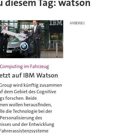
 zu diesem Tag: watson
ANZEIGE
 Computing im Fahrzeug
tzt auf IBM Watson
Group wird künftig zusammen
uf dem Gebiet des Cognitive
s forschen. Beide
en wollen herausfinden,
le die Technologie bei der
 Personalisierung des
nisses und der Entwicklung
r Fahrerassistenzsysteme