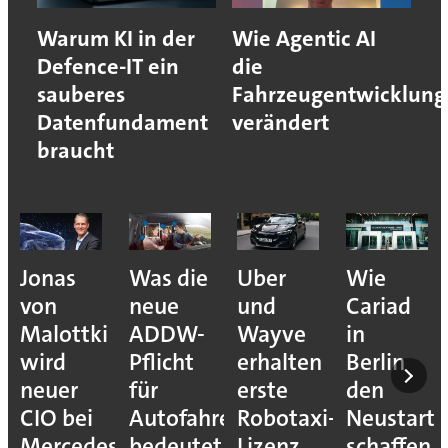
Warum KI in der
Wie Agentic AI
Defence-IT ein
die
sauberes
Fahrzeugentwicklung
Datenfundament
verändert
braucht
Jonas
Was die
Uber
Wie
von
neue
und
Cariad
Malottki
ADDW-
Wayve
in
wird
Pflicht
erhalten
Berlin
neuer
für
erste
den
CIO bei
Autofahrer
Robotaxi-
Neustart
Mercedes-
bedeutet
Lizenz
schaffen