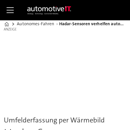
Autonomes-Fahren
Hadar-Sensoren verhelfen autonomen Autos zur Nachtsicht
Home
ANZEIGE
ANZEIGE
Umfelderfassung per Wärmebild