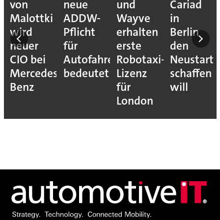
von
neue
und
Cariad
Malottki
ADDW-
Wayve
in
wird
Pflicht
erhalten
Berlin
neuer
für
erste
den
CIO bei
Autofahrer
Robotaxi-
Neustart
Mercedes-
bedeutet
Lizenz
schaffen
Benz
für
will
London