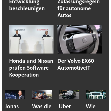
Entwicklung
Zulassungsregeln
beschleunigen
für autonome
Autos
Honda und Nissan
Der Volvo EX60 |
prüfen Software-
AutomotiveIT
Kooperation
Jonas
Was die
Uber
Wie