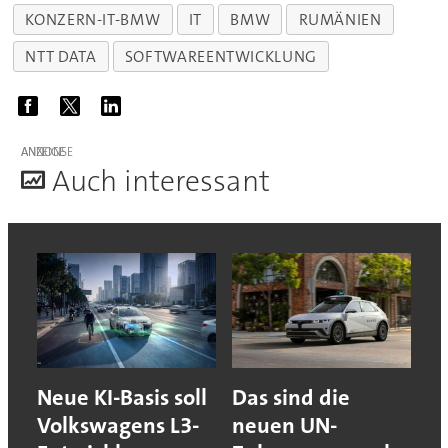
KONZERN-IT-BMW
IT
BMW
RUMÄNIEN
NTT DATA
SOFTWAREENTWICKLUNG
ANZEIGE
A
uch interessant
Neue KI-Basis soll
Das sind die
Volkswagens L3-
neuen UN-