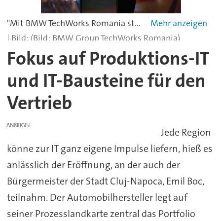
"Mit BMW TechWorks Romania stärken wir unsere Präsenz in der EU und tragen maßgeblich zum digitalen Erlebnis unserer Kunden bei“, erläutert Alexander Buresch, CIO und Senior Vice President BMW Group IT.
(Bild: BMW Group TechWorks Romania)
Fokus auf Produktions-IT
und IT-Bausteine für den
Vertrieb
ANZEIGE
Jede Region
könne zur IT ganz eigene Impulse liefern, hieß es
anlässlich der Eröffnung, an der auch der
Bürgermeister der Stadt Cluj-Napoca, Emil Boc,
teilnahm. Der Automobilhersteller legt auf
seiner Prozesslandkarte zentral das Portfolio