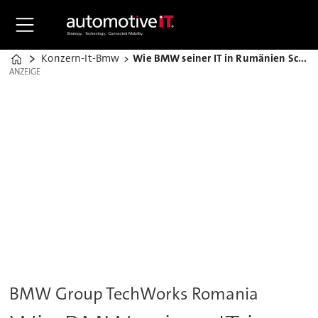
Konzern-It-Bmw
Wie BMW seiner IT in Rumänien Schub verleiht
Home
ANZEIGE
ANZEIGE
BMW Group TechWorks Romania