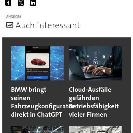
ANZEIGE
A
uch interessant
BMW bringt
Cloud-Ausfälle
seinen
gefährden
Fahrzeugkonfigurator
Betriebsfähigkeit
direkt in ChatGPT
vieler Firmen