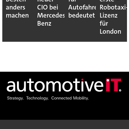
anders
CIO bei
Autofahrer
Robotaxi-
machen
Mercedes-
bedeutet
Lizenz
Benz
für
London