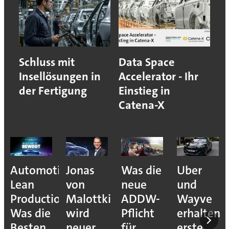
Schluss mit
Data Space
Insellösungen in
Accelerator - Ihr
der Fertigung
Einstieg in
Catena-X
Automotive
Jonas
Was die
Uber
Lean
von
neue
und
Production:
Malottki
ADDW-
Wayve
Was die
wird
Pflicht
erhalten
Besten
neuer
für
erste