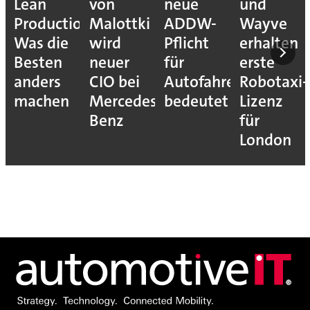
Lean
von
neue
und
Production:
Malottki
ADDW-
Wayve
Was die
wird
Pflicht
erhalten
Besten
neuer
für
erste
anders
CIO bei
Autofahrer
Robotaxi-
machen
Mercedes-
bedeutet
Lizenz
Benz
für
London