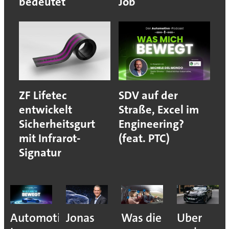
bedeutet
Job
ZF Lifetec
SDV auf der
entwickelt
Straße, Excel im
Sicherheitsgurt
Engineering?
mit Infrarot-
(feat. PTC)
Signatur
Automotive
Jonas
Was die
Uber