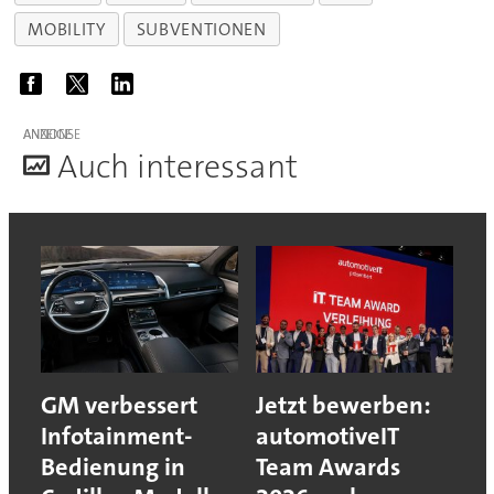
MOBILITY
SUBVENTIONEN
ANZEIGE
A
uch interessant
GM verbessert
Jetzt bewerben:
Infotainment-
automotiveIT
Bedienung in
Team Awards