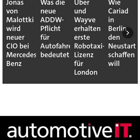
Jonas
Was die
Uber
Wie
von
neue
und
Cariad
Malottki
ADDW-
Wayve
in
wird
Pflicht
erhalten
Berlin
neuer
für
erste
den
CIO bei
Autofahrer
Robotaxi-
Neustart
Mercedes-
bedeutet
Lizenz
schaffen
Benz
für
will
London