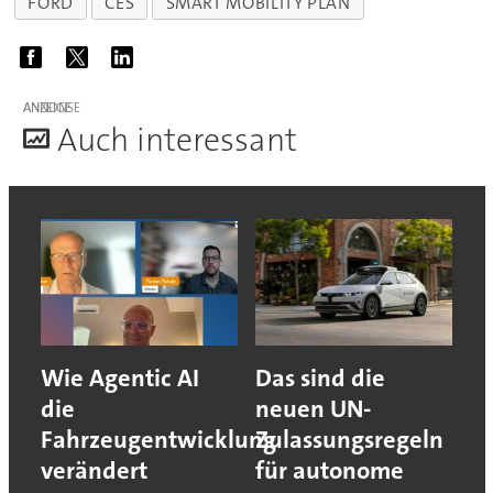
FORD
CES
SMART MOBILITY PLAN
ANZEIGE
A
uch interessant
Wie Agentic AI
Das sind die
die
neuen UN-
Fahrzeugentwicklung
Zulassungsregeln
verändert
für autonome