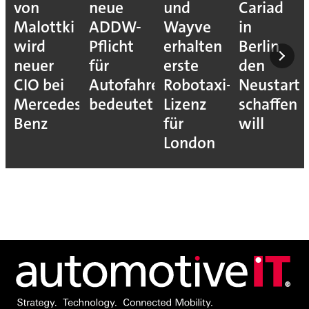
von
neue
und
Cariad
Malottki
ADDW-
Wayve
in
wird
Pflicht
erhalten
Berlin
neuer
für
erste
den
CIO bei
Autofahrer
Robotaxi-
Neustart
Mercedes-
bedeutet
Lizenz
schaffen
Benz
für
will
London