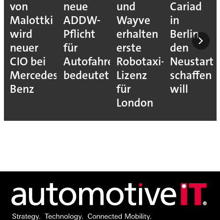
von
neue
und
Cariad
Malottki
ADDW-
Wayve
in
wird
Pflicht
erhalten
Berlin
neuer
für
erste
den
CIO bei
Autofahrer
Robotaxi-
Neustart
Mercedes-
bedeutet
Lizenz
schaffen
Benz
für
will
London