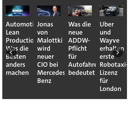
Automotive
Jonas
Was die
Uber
Lean
von
neue
und
Production:
Malottki
ADDW-
Wayve
Was die
wird
Pflicht
erhalten
Besten
neuer
für
erste
anders
CIO bei
Autofahrer
Robotaxi-
machen
Mercedes-
bedeutet
Lizenz
Benz
für
London