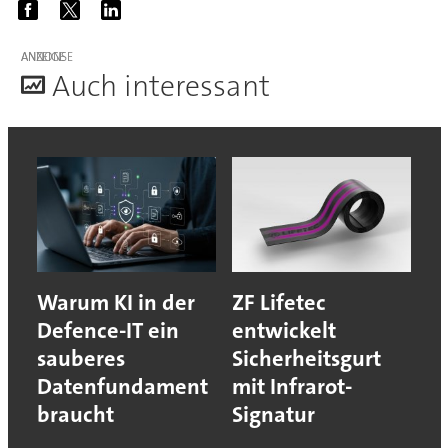
ANZEIGE
A
uch interessant
Warum KI in der
ZF Lifetec
Defence-IT ein
entwickelt
sauberes
Sicherheitsgurt
Datenfundament
mit Infrarot-
braucht
Signatur