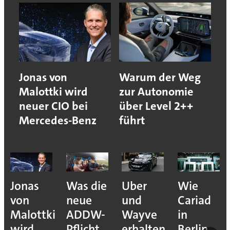
Jonas von
Warum der Weg
Malottki wird
zur Autonomie
neuer CIO bei
über Level 2++
Mercedes-Benz
führt
Jonas
Was die
Uber
Wie
von
neue
und
Cariad
Malottki
ADDW-
Wayve
in
wird
Pflicht
erhalten
Berlin