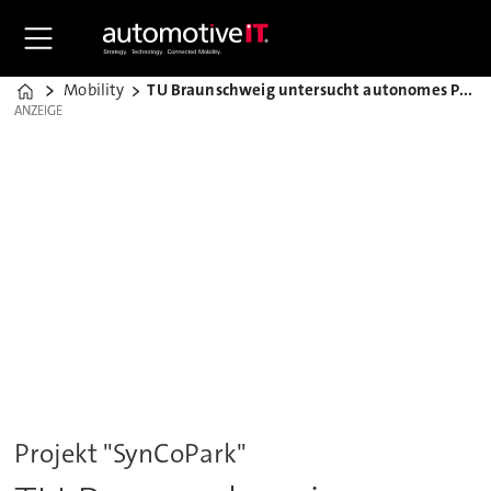
Mobility
TU Braunschweig untersucht autonomes Parken
Home
ANZEIGE
ANZEIGE
Projekt "SynCoPark"