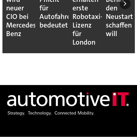
neuer
für
erste
den
CIO bei
Autofahrer
Robotaxi-
Neustart
Mercedes-
bedeutet
Lizenz
schaffen
Benz
für
will
London