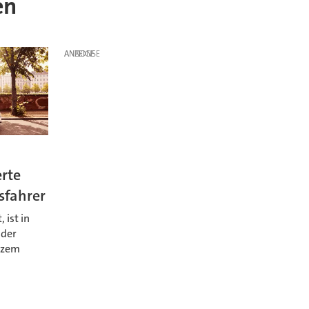
en
ANZEIGE
erte
sfahrer
 ist in
 der
urzem
n