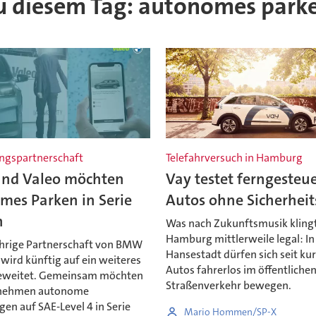
 zu diesem Tag: autonomes park
ngspartnerschaft
Telefahrversuch in Hamburg
d Valeo möchten
Vay testet ferngesteu
mes Parken in Serie
Autos ohne Sicherheit
n
Was nach Zukunftsmusik klingt,
Hamburg mittlerweile legal: In
ährige Partnerschaft von BMW
Hansestadt dürfen sich seit k
wird künftig auf ein weiteres
Autos fahrerlos im öffentliche
eweitet. Gemeinsam möchten
Straßenverkehr bewegen.
rnehmen autonome
en auf SAE-Level 4 in Serie
Mario Hommen/SP-X