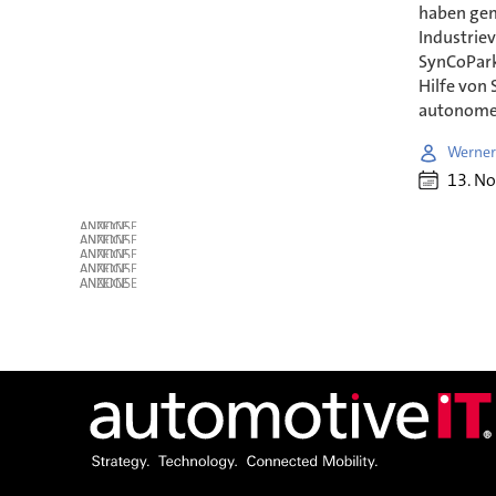
haben gem
Industriev
SynCoPark
Hilfe von 
autonome 
Werner
13. N
ANZEIGE
ANZEIGE
ANZEIGE
ANZEIGE
ANZEIGE