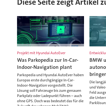
Diese Seite zeigt Artikel
Projekt mit Hyundai AutoEver
Entwicklu
Was Parkopedia zur In-Car-
BMW un
Indoor-Navigation plant
autono
bringe
Parkopedia und Hyundai AutoEver haben
Europas erste durchgängige In-Car-
Die langj
Indoor-Navigation vorgestellt. Die
und Valeo 
Lösung soll Fahrzeuge bis zum genauen
Feld ausg
Parkplatz oder Ladepunkt führen – auch
die Unte
ohne GPS. Doch was bedeutet das für die
Parklösung