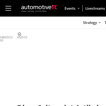
Events
Livestreams
Strategy
Home
ANZEIGE
ANZEIGE
Tag:
autonomes
parken