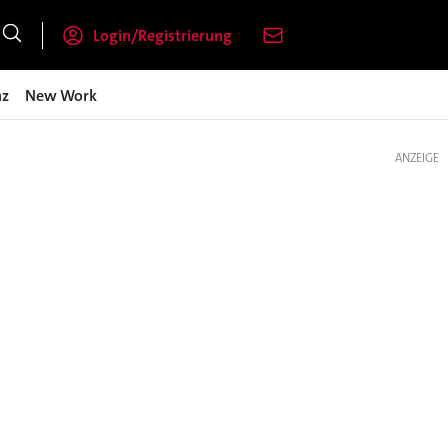
Login/Registrierung
nz
New Work
ANZEIGE