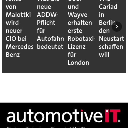
von
neue
und
Cariad
Malottki
ADDW-
Wayve
in
wird
Pflicht
erhalten
Berlin
neuer
für
erste
den
CIO bei
Autofahrer
Robotaxi-
Neustart
Mercedes-
bedeutet
Lizenz
schaffen
Benz
für
will
London