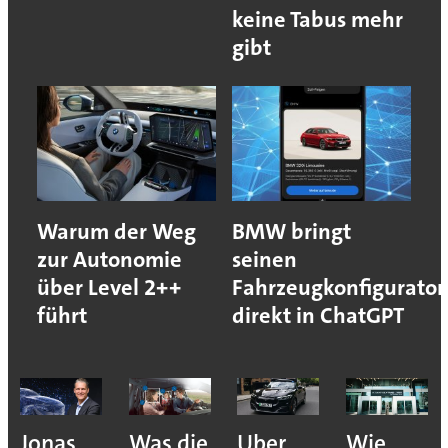
keine Tabus mehr
gibt
Warum der Weg
BMW bringt
zur Autonomie
seinen
über Level 2++
Fahrzeugkonfigurator
führt
direkt in ChatGPT
Jonas
Was die
Uber
Wie