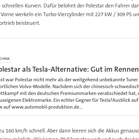
schnellen Kurven. Dafür belohnt der Polestar den Fahrer dan
orne werkeln ein Turbo-Vierzylinder mit 227 kW / 309 PS und 
rtrieb beisteuert.
CHNIK
olestar als Tesla-Alternative: Gut im Rennen
nst war Polestar nicht mehr als der weitgehend unbekannte Tuner
ortlichen Volvo-Modelle. Nachdem sich der chinesisch-schwedis
ttkampf mit den deutschen Premiummarken verabschiedet hat, w
useigenen Elektromarke. Ein echter Gegner für Tesla?Ausblick auf 
w auf www.automobil-produktion.de...
s zu 160 km/h schnell. Aber dann leeren sich die Akkus gena