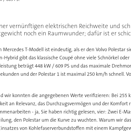
iner vernünftigen elektrischen Reichweite und schn
ewicht noch ein Raumwunder; dafür ist er schick
Mercedes T-Modell ist eindeutig, als er den Volvo Polestar 
-in-Hybrid gibt das klassische Coupé ohne viele Schnörkel ode
istung beträgt 448 kW / 609 PS und das maximale Drehmom
ekunden und der Polestar 1 ist maximal 250 km/h schnell. Vol
d wir konnten die angegebenen Werte verifizieren: Bei 255 k
gkeit an Relevanz, das Durchzugsvermögen und der Komfort rü
menarbeiten - ja, Sie haben richtig gelesen, vier: Zwei E-Ma
teilung, den Polestar um die Kurve zu wuchten. Warum wir das
 Einsatzes von Kohlefaserverbundstoffen mit einem Kampfgew