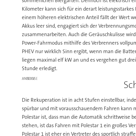
sommerlichen Biergarten. Dennoch ist elektrisch e
Kilometer kann sich für ein derart leistungsstarke
einem höheren elektrischen Anteil fällt der Wert w
Akkus leer sind, engagiert sich der Verbrennungsmo
zusammenarbeiten. Auch die Geräuschkulisse wird 
Power-Fahrmodus mithilfe des Verbrenners vollpump
PHEV nur wirklich Sinn ergibt, wenn man die Batte
liegen maximal elf kW an und es vergehen gut drei S
Stunde erledigt.
ANZEIGE
Sc
Die Rekuperation ist in acht Stufen einstellbar, in
spürbar und mit vorausschauendem Fahren kann man
Polestar ist, dass man die Automatik schrittweise 
stehen, ist das Fahren mit Polestar 1 ein großes V
Polestar 1 ist eher ein Vertreter des sportlich stra