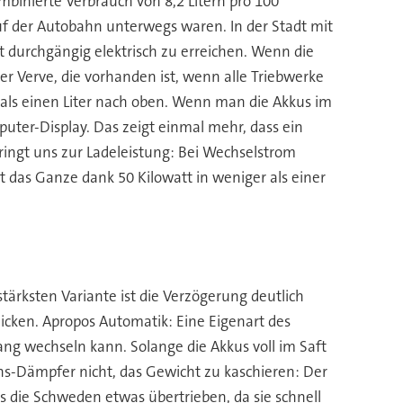
mbinierte Verbrauch von 8,2 Litern pro 100
auf der Autobahn unterwegs waren. In der Stadt mit
st durchgängig elektrisch zu erreichen. Wenn die
er Verve, die vorhanden ist, wenn alle Triebwerke
als einen Liter nach oben. Wenn man die Akkus im
uter-Display. Das zeigt einmal mehr, dass ein
ringt uns zur Ladeleistung: Bei Wechselstrom
st das Ganze dank 50 Kilowatt in weniger als einer
stärksten Variante ist die Verzögerung deutlich
cken. Apropos Automatik: Eine Eigenart des
ang wechseln kann. Solange die Akkus voll im Saft
lins-Dämpfer nicht, das Gewicht zu kaschieren: Der
 es die Schweden etwas übertrieben, da sie schnell