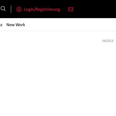
Login/Registrierung
nz
New Work
ANZEIGE