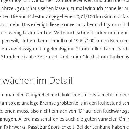
iniges möglich: Wir kamen 78 Kilometer weit und auch der ko
s Fahrzeug durchaus sehen lassen, zumal wir auch schneller 
eiter. Die von Polestar angegebenen 0,7 l/100 km sind nur fa
tor mehr. Das erledigt dieser souverän, aber nicht ganz mit d
ein wenig lauter und der Verbrauch schnellt locker um mehr 
en will, stehen dann schnell mal 19,6 l/100 km im Bordcomp
rien zuverlässig und regelmäßig mit Strom füllen kann. Das b
tunden, bis alle Zellen voll sind, beim Gleichstrom-Tanken i
hwächen im Detail
dem man den Ganghebel nach links oder rechts schiebt. In der 
 so die analoge Bremse größtenteils in den Ruhestand schi
bedienen muss, also nicht einfach von "D" auf den Rückwärtsg
ergnügen. Allerdings schaffen es auch die guten variablen Öh
ffen Fahrwerks. Passt zur Sportlichkeit. Bei der Lenkung haben