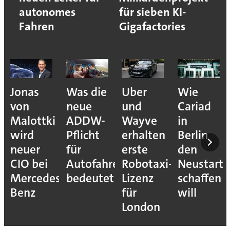
autonomes
für sieben KI-
Fahren
Gigafactories
Jonas
Was die
Uber
Wie
von
neue
und
Cariad
Malottki
ADDW-
Wayve
in
wird
Pflicht
erhalten
Berlin
neuer
für
erste
den
CIO bei
Autofahrer
Robotaxi-
Neustart
Mercedes-
bedeutet
Lizenz
schaffen
Benz
für
will
London