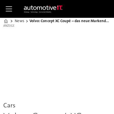
News
Volvo: Concept XC Coupé – das neue Markendesign
Home
ANZEIGE
ANZEIGE
Cars