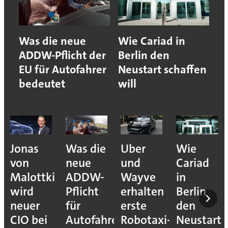
Was die neue
Wie Cariad in
ADDW-Pflicht der
Berlin den
EU für Autofahrer
Neustart schaffen
bedeutet
will
Jonas
Was die
Uber
Wie
von
neue
und
Cariad
Malottki
ADDW-
Wayve
in
wird
Pflicht
erhalten
Berlin
neuer
für
erste
den
CIO bei
Autofahrer
Robotaxi-
Neustart