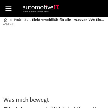
Podcasts
Elektromobilität für alle – was von VWs Einstiegsstromer zu erwarten ist
Home
ANZEIGE
ANZEIGE
Was mich bewegt