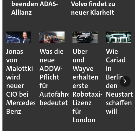
beenden ADAS-
Volvo findet zu
Allianz
neuer Klarheit
Jonas
Was die
Uber
Wie
von
neue
und
Cariad
Malottki
ADDW-
Wayve
in
wird
Pflicht
erhalten
Berlin
neuer
für
erste
den
CIO bei
Autofahrer
Robotaxi-
Neustart
Mercedes-
bedeutet
Lizenz
schaffen
Benz
für
will
London