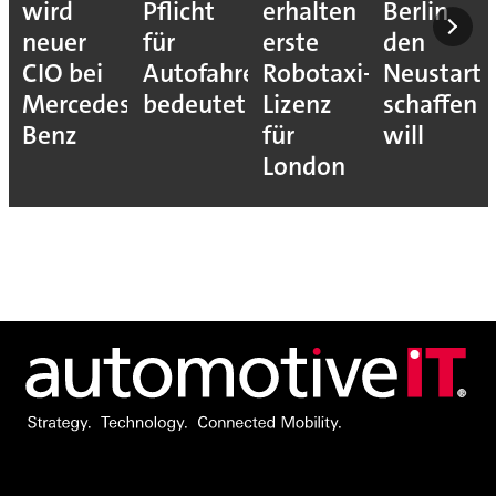
wird
Pflicht
erhalten
Berlin
neuer
für
erste
den
CIO bei
Autofahrer
Robotaxi-
Neustart
Mercedes-
bedeutet
Lizenz
schaffen
Benz
für
will
London