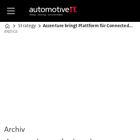
Strategy
Accenture bringt Plattform für ConnectedDrive
Home
ANZEIGE
ANZEIGE
Archiv