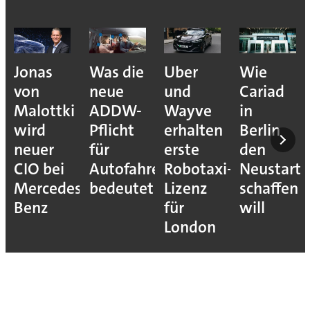
Jonas
Was die
Uber
Wie
von
neue
und
Cariad
Malottki
ADDW-
Wayve
in
wird
Pflicht
erhalten
Berlin
neuer
für
erste
den
CIO bei
Autofahrer
Robotaxi-
Neustart
Mercedes-
bedeutet
Lizenz
schaffen
Benz
für
will
London