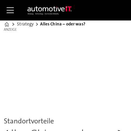
Strategy
Alles China – oder was?
Home
ANZEIGE
ANZEIGE
Standortvorteile