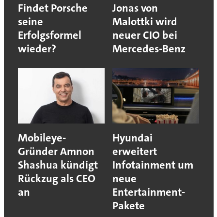
Findet Porsche
Jonas von
seine
Malottki wird
Erfolgsformel
neuer CIO bei
wieder?
Mercedes-Benz
Mobileye-
Hyundai
Gründer Amnon
erweitert
Shashua kündigt
Infotainment um
Rückzug als CEO
neue
an
Entertainment-
Pakete