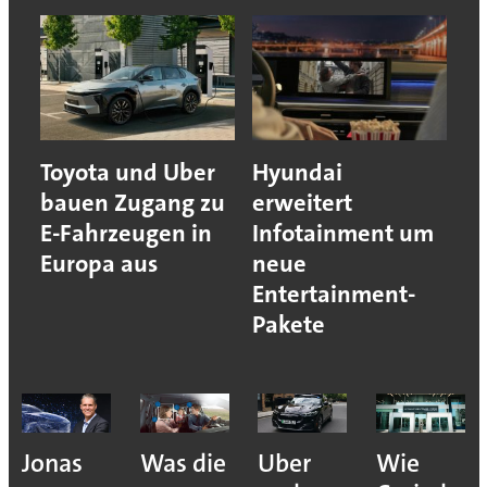
Toyota und Uber
Hyundai
bauen Zugang zu
erweitert
E-Fahrzeugen in
Infotainment um
Europa aus
neue
Entertainment-
Pakete
Jonas
Was die
Uber
Wie