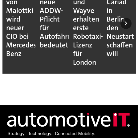
von
neue
und
Cariad
Malottki
ADDW-
Wayve
in
wird
Pflicht
erhalten
Berlin
neuer
für
erste
den
CIO bei
Autofahrer
Robotaxi-
Neustart
Mercedes-
bedeutet
Lizenz
schaffen
Benz
für
will
London