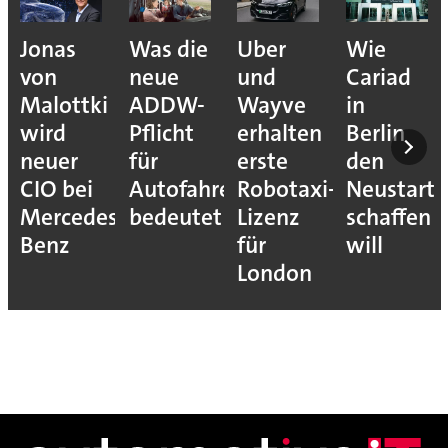
Jonas
Was die
Uber
Wie
von
neue
und
Cariad
Malottki
ADDW-
Wayve
in
wird
Pflicht
erhalten
Berlin
neuer
für
erste
den
CIO bei
Autofahrer
Robotaxi-
Neustart
Mercedes-
bedeutet
Lizenz
schaffen
Benz
für
will
London